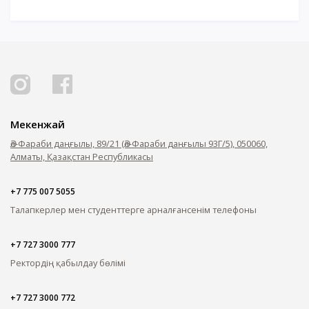
ОҚУ АҚЫСЫН ТӨЛЕУ
Мекенжай
Әл-Фараби даңғылы, 89/21 (Әл-Фараби даңғылы 93Г/5), 050060,
Алматы, Қазақстан Республикасы
+7 775 007 5055
Талапкерлер мен студенттерге арналған
сенім телефоны
+7 727 3000 777
Ректордің қабылдау бөлімі
+7 727 3000 772