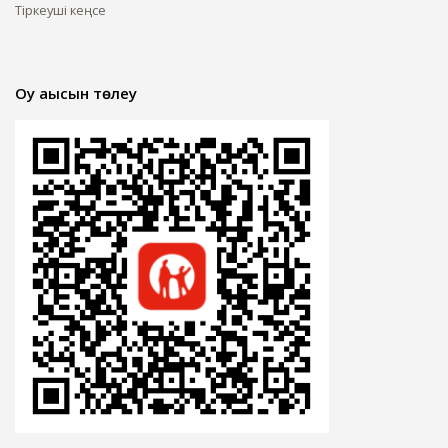
Тіркеуші кеңсе
Оқу ақысын төлеу