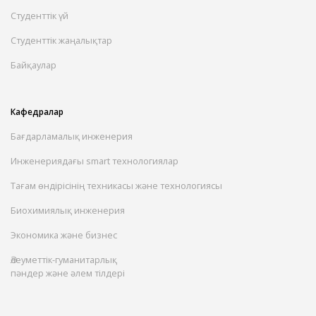
Студенттік үй
Студенттік жаңалықтар
Байқаулар
Кафедралар
Бағдарламалық инженерия
Инженериядағы smart технологиялар
Тағам өндірісінің техникасы және технологиясы
Биохимиялық инженерия
Экономика және бизнес
Әлеуметтік-гуманитарлық
пәндер және әлем тілдері