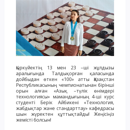
Үндеу сөздері
АССА халықаралық бағдарламасы
Жатақхана және тұрғылықты мекен
Кампусқа саяхат
International studying
METU Courses
БІЛІМ БЕРУ БАҒДАРЛАМАЛАРЫ
Қыркүйектің 13 мен 23 –ші жұлдызы
аралығында Талдықорған қаласында
дойбыдан өткен «100» атты Қазақстан
Колледж
Республикасының чемпионатынан бірінші
Бакалавриат
орын алған «Азық –түлік өнімдері
Магистратура
технологиясы» мамандығының 4-ші курс
студенті Берік Айбикені «Технология,
Докторантура
жабдықтар және стандарттау» кафедрасы
Екінші жоғары білім
шын жүректен құттықтайды! Жеңісіңіз
жемісті болсын!
Қашықтықтан оқыту технологиялары