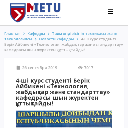
Главная
Кафедры
Тағам өндірісінің техникасы және
технологиясы
Новости кафедры
4-ші курс студенті
Берік Айбикені «Технология, жабдықтар және стандарттау»
ТАЛАПКЕРЛЕР
кафедрасы шын жүректен құттықтайды!
Оқуға түсу сценарийлері-2026
26 сентября 2019
7017
Барлығы қабылдау туралы
Гранттар
4-ші курс студенті Берік
АнтиОлимпиада
Айбикені «Технология,
жабдықтар және стандарттау»
Оқу ақысы
кафедрасы шын жүректен
Жеңілдіктер
құттықтайды!
50 баллдан төмен / ҰБТ-сыз
ҚЫЗЫҚТЫ