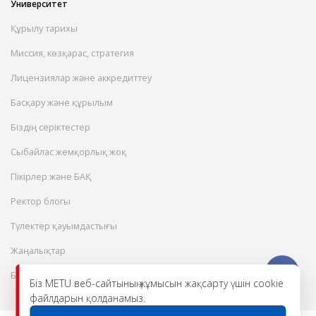
Университет
Құрылу тарихы
Миссия, көзқарас, стратегия
Лицензиялар және аккредиттеу
Басқару және құрылым
Біздің серіктестер
Сыбайлас жемқорлық жоқ
Пікірлер және БАҚ
Ректор блогы
Түлектер қауымдастығы
Жаңалықтар
Бос жұмыс орындары
Біз METU веб-сайтының жұмысын жақсарту үшін cookie
файлдарын қолданамыз.