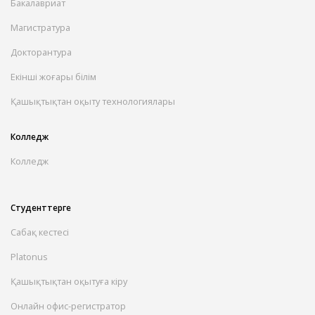
Бакалавриат
Магистратура
Докторантура
Екінші жоғары білім
Қашықтықтан оқыту технологиялары
Колледж
Колледж
Студенттерге
Сабақ кестесі
Platonus
Қашықтықтан оқытуға кіру
Онлайн офис-регистратор