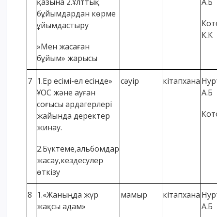
қазына 2.Ұлттық
А.Б
бұйымдардан көрме
Кот
ұйымдастыру
К.К
»Мен жасаған
бұйым» жарысы
7
1.Ер есімі-ел есінде»
сәуір
кітапхана
Нур
ҰОС және ауған
А.Б
соғысы ардагерлері
Кот
жайында деректер
жинау.
2.Бүктеме,альбомдар
жасау,кездесулер
өткізу
8
1.«Жаныңда жүр
мамыр
кітапхана
Нур
жақсы адам»
А.Б