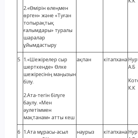
К.К
2.«Өмірін өлеңмен
өрген» және «Туған
топырақтық
ғалымдары» туралы
шаралар
ұйымдастыру
5
1.«Шежірелер сыр
ақпан
кітапхана
Нур
шерткенде» Өлке
А.Б
шежіресінің маңызын
Кот
білу.
К.К
2.Ата-тегін білуге
баулу. «Мен
әулетіммен
мақтанам» атты кеш
6
1.Ата мұрасы-асыл
наурыз
кітапхана
Нур