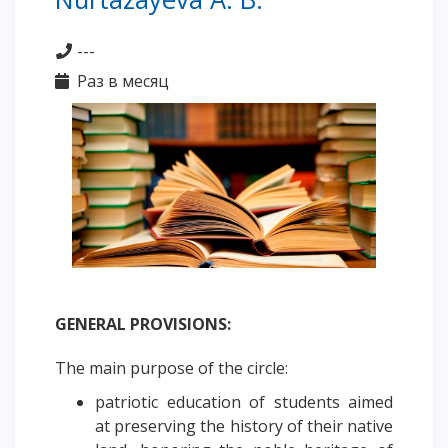
Words of encouragement
---
ACCA International Program
Раз в месяц
Accommodation and dormitories
Campus Tour
International studying
METU Courses
EDUCATIONAL PROGRAMS
College
Bachelor's degree
GENERAL PROVISIONS:
Master's degree
Doctoral candidacy
The main purpose of the circle:
Second higher education
patriotic education of students aimed
Distance Learning
at preserving the history of their native