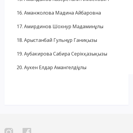
16. Аманжолова Мадина Айбаровна
17. Амирдинов Шохнур Мадаминұлы
18. Арыстанбай Гульнұр Ганиқызы
19. Аубакирова Сабира Серікқазықызы
20. Аукен Елдар Амангелдіұлы