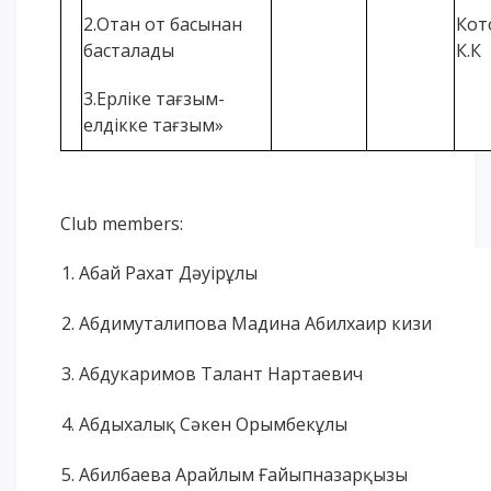
2.Отан от басынан
Кот
басталады
К.К
3.Ерліке тағзым-
елдікке тағзым»
Club members:
1. Абай Рахат Дәуірұлы
2. Абдимуталипова Мадина Абилхаир кизи
3. Абдукаримов Талант Нартаевич
4. Абдыхалық Сәкен Орымбекұлы
5. Абилбаева Арайлым Ғайыпназарқызы