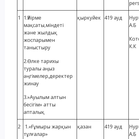
per
1
1.Үйірме
қыркуйек
419 ауд
Нур
мақсаты,міндеті
А.Б
және жылдық
Кот
жоспарымен
К.К
таныстыру
2.Өлке тарихы
туралы аңыз
әңгімелер,деректер
жинау
3.»Ауылым алтын
бесігім» атты
апталық
2
1.«Ғұмыры жарқын
қазан
419 ауд
Нур
тұлғалар»
А.Б