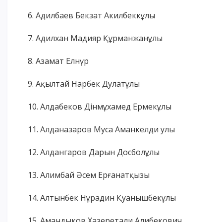
6. Адилбаев Бекзат Акилбеккұлы
7. Адилхан Мадияр Құрманжанұлы
8. Азамат Елнүр
9. Ақылтай Нарбек Дулатұлы
10. Алдабеков Дінмұхамед Ермекұлы
11. Алданазаров Муса Аманкелди улы
12. Алдангаров Дарын Досболұлы
13. Алимбай Әсем Ерғанатқызы
14. Алтынбек Нұрадин Қуанышбекұлы
15. Амандыков Хазеретали Алибекович