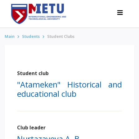
Main
Students
Student Clubs
APPLICANTS
Admission scenarios-2026
Student club
All about admission
"Atameken" Historical and
Grants
educational club
Anti-Olympic
Cost of education
Discounts and benefits
Below 50 points / Without UNT
Club leader
INTERESTING
Nurtazayeva A. B.