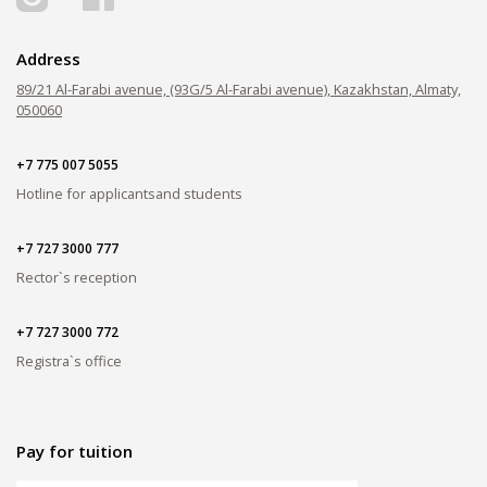
Address
89/21 Al-Farabi avenue, (93G/5 Al-Farabi avenue), Kazakhstan, Almaty,
050060
+7 775 007 5055
Hotline for applicants
and students
+7 727 3000 777
Rector`s reception
+7 727 3000 772
Registra`s office
Pay for tuition