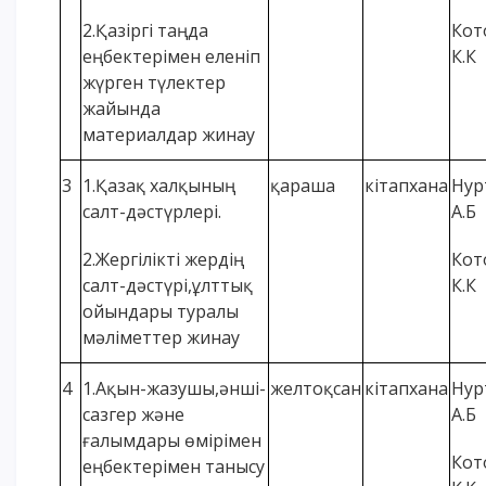
2.Қазіргі таңда
Кот
еңбектерімен еленіп
К.К
жүрген түлектер
жайында
материалдар жинау
3
1.Қазақ халқының
қараша
кітапхана
Нур
салт-дәстүрлері.
А.Б
2.Жергілікті жердің
Кот
салт-дәстүрі,ұлттық
К.К
ойындары туралы
мәліметтер жинау
4
1.Ақын-жазушы,әнші-
желтоқсан
кітапхана
Нур
сазгер және
А.Б
ғалымдары өмірімен
Кот
еңбектерімен танысу