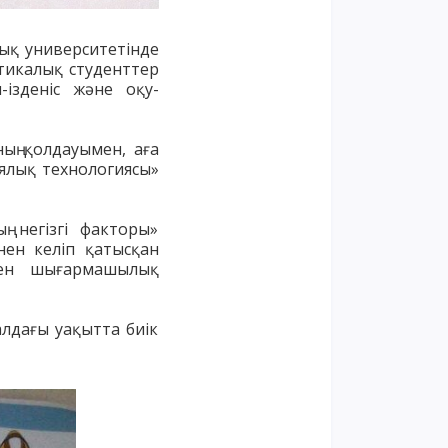
лық университетінде
тикалық студенттер
-ізденіс және оқу-
ың қолдауымен, аға
ялық технологиясы»
ң негізгі факторы»
нен келіп қатысқан
мен шығармашылық
алдағы уақытта биік