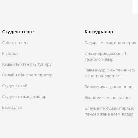
Студенттерге
Кафедралар
Сабақ кестесі
Бағдарламалық инженерия
Platonus
Инженериядағы smart
технологиялар
Қашықтықтан оқытуға кіру
Тағам өндірісінің техникасы
Онлайн офис-регистратор
және технологиясы
Студенттік үй
Биохимиялық инженерия
Студенттік жаңалықтар
Экономика және бизнес
Байқаулар
Әлеуметтік-гуманитарлық
пәндер және әлем тілдері