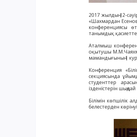
2017 жылдың 12-сәу
«Шахмардан Есенов
конференциясы өтт
танымдық қасиетте
Аталмыш конференц
оқытушы М.М.Чаяхм
мамандығының 1 кур
Конференция «Білі
секциясында ұйымд
студенттер арас
ізденістерін шыңдай 
Білімін көпшілік а
белестерден көрінуі