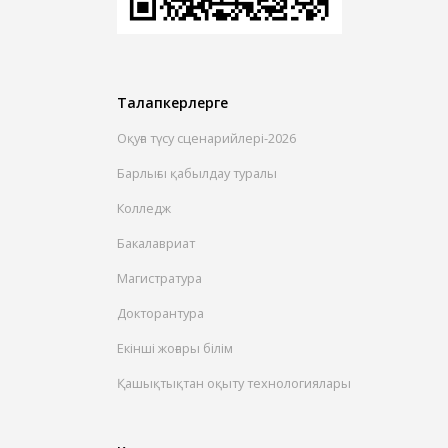
Талапкерлерге
Оқуға түсу сценарийлері-2026
Барлығы қабылдау туралы
Колледж
Бакалавриат
Магистратура
Докторантура
Екінші жоғары білім
Қашықтықтан оқыту технологиялары