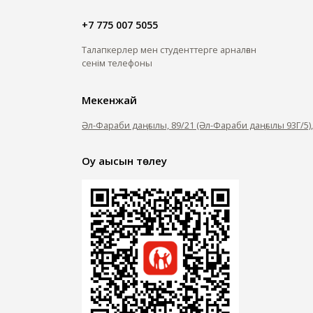
+7 775 007 5055
Талапкерлер мен студенттерге арналған
сенім телефоны
Мекенжай
Әл-Фараби даңғылы, 89/21 (Әл-Фараби даңғылы 93Г/5)
Оқу ақысын төлеу