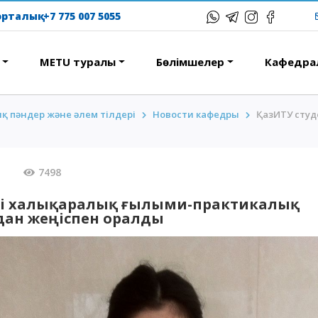
рталық:
+7 775 007 5055
METU туралы
Бөлiмшелер
Кафедра
қ пәндер және әлем тілдері
Новости кафедры
ҚазИТУ сту
ҚТЫ
БІЛІМ БЕРУ
БАҒДАРЛАМАЛАРЫ
 сөздері
Колледж
017
7498
халықаралық бағдарламасы
Бакалавриат
хана және тұрғылықты
нті халықаралық ғылыми-практикалық
Магистратура
ан жеңіспен оралды
сқа саяхат
Докторантура
ational studying
Екінші жоғары білім
Courses
Қашықтықтан оқыту
технологиялары