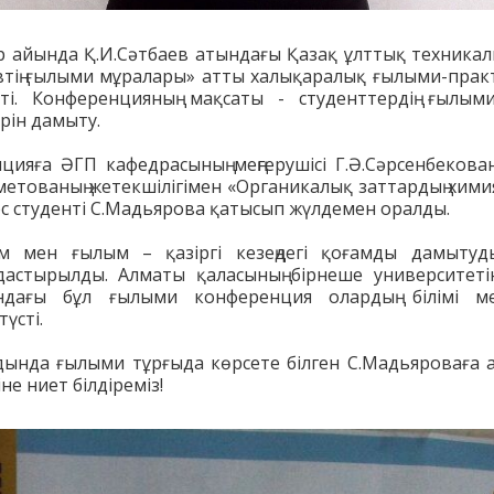
ір айында Қ.И.Сәтбаев атындағы Қазақ ұлттық техника
тің ғылыми мұралары» атты халықаралық ғылыми-прак
і. Конференцияның мақсаты - студенттердің ғылыми
рін дамыту.
ияға ӘГП кафедрасының меңгерушісі Г.Ә.Сәрсенбекован
етованың жетекшілігімен «Органикалық заттардың хими
с студенті С.Мадьярова қатысып жүлдемен оралды.
м мен ғылым – қазіргі кезеңдегі қоғамды дамытуды
астырылды. Алматы қаласының бірнеше университеті
ындағы бұл ғылыми конференция олардың білімі 
түсті.
лдында ғылыми тұрғыда көрсете білген С.Мадьяроваға 
не ниет білдіреміз!