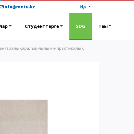
Қаз
info@metu.kz
лар
Студенттерге
SDG
Тағы
денті халықаралық ғылыми-практикалық
ОҚУ АҚЫСЫН ТӨЛЕУ