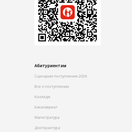
Абитуриентам
Сценарии поступления-2026
Все о поступлении
Колледж
Бакалавриат
Магистратура
Докторантура