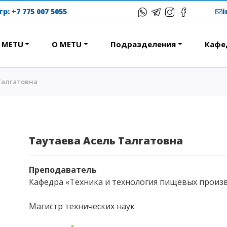
тр:
+7 775 007 5055
в METU
О METU
Подразделения
Кафе
Талгатовна
ЕРЕСНОЕ
ОБРАЗОВАТЕЛЬНЫЕ
ПРОГРАММЫ
ствие
Колледж
народная программа АССА
Бакалавриат
Таутаева Асель Талгатовна
вание и общежития
Магистратура
с-тур
Докторантура
Преподаватель
ational studying
Кафедра «Техника и технология пищевых произ
Второе высшее
Courses
Очное с применением
Магистр технических наук
дистанционных технологий