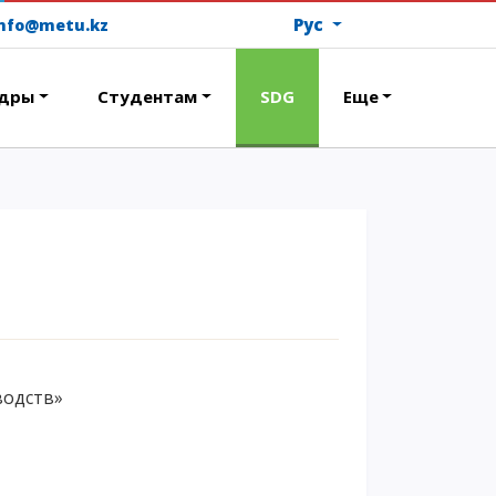
Рус
info@metu.kz
дры
Студентам
SDG
Еще
ОПЛАТИТЬ ОБУЧЕНИЕ
водств»