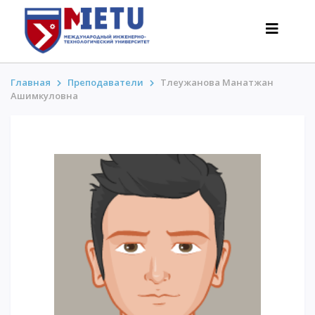
Главная
Преподаватели
Тлеужанова Манатжан
Ашимкуловна
АБИТУРИЕНТАМ
Сценарии поступления-2026
Все о поступлении
Гранты
АнтиОлимпиада
Стоимость обучения
Скидки и льготы
Меньше 50 баллов/Без ЕНТ
ИНТЕРЕСНОЕ