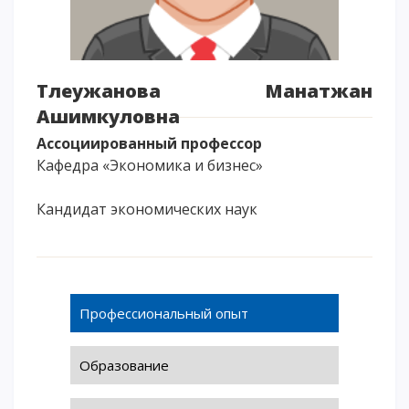
Напутствие
Международная программа АССА
Проживание и общежития
Тлеужанова Манатжан
Кампус-тур
Ашимкуловна
International studying
Ассоциированный профессор
METU Courses
Кафедра «Экономика и бизнес»
Кандидат экономических наук
ОБРАЗОВАТЕЛЬНЫЕ ПРОГРАММЫ
Колледж
Бакалавриат
Магистратура
Профессиональный опыт
Докторантура
Второе высшее
Образование
Очное с применением дистанционных технологий