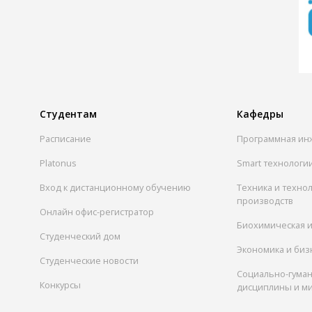
Студентам
Кафедры
Расписание
Программная ин
Platonus
Smart технологи
Вход к дистанционному обучению
Техника и техно
производств
Онлайн офис-регистратор
Биохимическая 
Студенческий дом
Экономика и биз
Студенческие новости
Социально-гума
Конкурсы
дисциплины и м