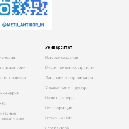
Университет
женерия
История создания
и в инженерии
Миссия, видение, стратегия
логия пищевых
Лицензии и аккредитации
Управление и структура
инженерия
Наши партнеры
нес
Нет коррупции
нитарные
Отзывы и СМИ
ировые языки
Блог ректора