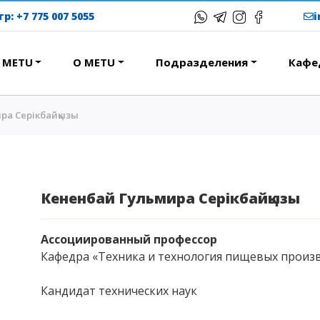
тр:
+7 775 007 5055
в METU
О METU
Подразделения
Кафе
ра Серікбайқызы
ЕРЕСНОЕ
ОБРАЗОВАТЕЛЬНЫЕ
ПРОГРАММЫ
ствие
Колледж
народная программа АССА
Бакалавриат
Кененбай Гульмира Серікбайқызы
вание и общежития
Магистратура
с-тур
Докторантура
Ассоциированный профессор
ational studying
Кафедра «Техника и технология пищевых произ
Второе высшее
Courses
Очное с применением
Кандидат технических наук
дистанционных технологий