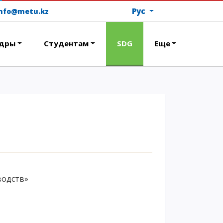
Рус
info@metu.kz
дры
Студентам
SDG
Еще
ОПЛАТИТЬ ОБУЧЕНИЕ
водств»