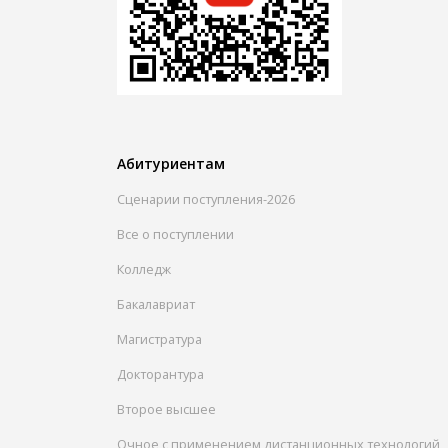
Абитуриентам
Сценарии поступления-2026
Все о поступлении
Колледж
Бакалавриат
Магистратура
Докторантура
Второе высшее
Очное с применением дистанционных технологий