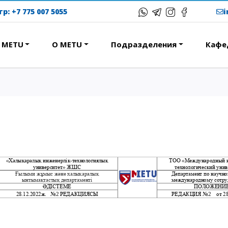
тр:
+7 775 007 5055
в METU
О METU
Подразделения
Кафе
ЕРЕСНОЕ
ОБРАЗОВАТЕЛЬНЫЕ
ПРОГРАММЫ
ствие
Колледж
народная программа АССА
Бакалавриат
вание и общежития
Магистратура
с-тур
Докторантура
ational studying
Второе высшее
Courses
Очное с применением
дистанционных технологий