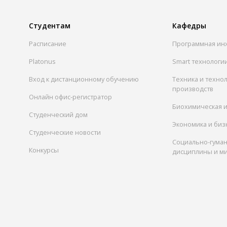
Студентам
Кафедры
Расписание
Программная ин
Platonus
Smart технологи
Вход к дистанционному обучению
Техника и техно
производств
Онлайн офис-регистратор
Биохимическая 
Студенческий дом
Экономика и биз
Студенческие новости
Социально-гума
Конкурсы
дисциплины и м