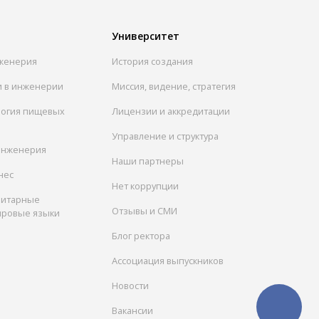
Университет
женерия
История создания
и в инженерии
Миссия, видение, стратегия
логия пищевых
Лицензии и аккредитации
Управление и структура
инженерия
Наши партнеры
нес
Нет коррупции
нитарные
Отзывы и СМИ
ировые языки
Блог ректора
Ассоциация выпускников
Новости
Вакансии