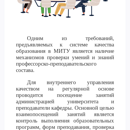
Напутствие
Международная программа АССА
Проживание и общежития
Кампус-тур
Одним из требований,
International studying
предъявляемых к системе качества
METU Courses
образования в МИТУ является наличие
механизмов проверки умений и знаний
профессорско-преподавательского
ОБРАЗОВАТЕЛЬНЫЕ ПРОГРАММЫ
состава.
Колледж
Для внутреннего управления
Бакалавриат
качеством на регулярной основе
проводится посещение занятий
Магистратура
администрацией университета и
Докторантура
преподаватели кафедры.
Основной целью
Второе высшее
взаимопосещений занятий является
Очное с применением дистанционных технологий
контроль выполнения образовательных
программ, форм преподавания, проверка