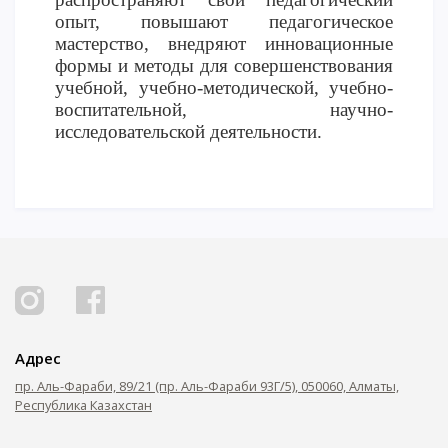
опыт, повышают
педагогическое
мастерство
,
внедряют
инновационные
формы
и
методы
для
совершенствования
учебной
, учебно-методической, учебно-
воспитательной, научно-
исследовательской
деятельности
.
Адрес
пр. Аль-Фараби, 89/21 (пр. Аль-Фараби 93Г/5), 050060, Алматы,
Республика Казахстан