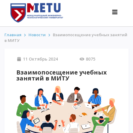
Главная
Новости
Взаимопосещение учебных занятий
в МИТУ
АБИТУРИЕНТАМ
11 Октябрь 2024
8075
Сценарии поступления-2026
Все о поступлении
Взаимопосещение учебных
занятий в МИТУ
Гранты
АнтиОлимпиада
Стоимость обучения
Скидки и льготы
Меньше 50 баллов/Без ЕНТ
ИНТЕРЕСНОЕ