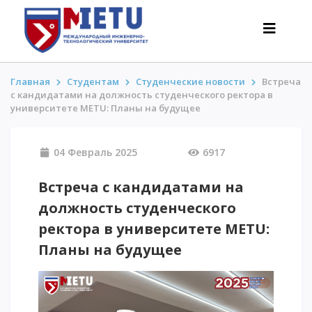
Главная
Студентам
Студенческие новости
Встреча
с кандидатами на должность студенческого ректора в
университете METU: Планы на будущее
АБИТУРИЕНТАМ
Сценарии поступления-2026
04 Февраль 2025
6917
Все о поступлении
Встреча с кандидатами на
Гранты
должность студенческого
АнтиОлимпиада
Стоимость обучения
ректора в университете METU:
Скидки и льготы
Планы на будущее
Меньше 50 баллов/Без ЕНТ
ИНТЕРЕСНОЕ