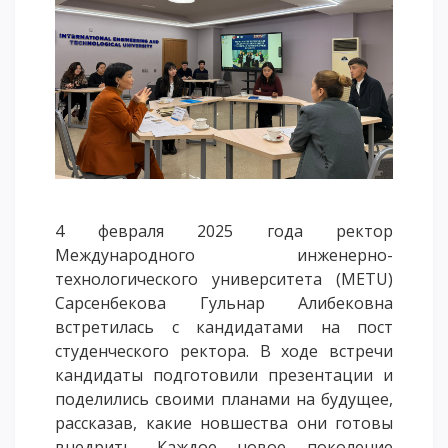
Напутствие
Международная программа АССА
Проживание и общежития
Кампус-тур
International studying
METU Courses
ОБРАЗОВАТЕЛЬНЫЕ ПРОГРАММЫ
4 февраля 2025 года ректор
Международного инженерно-
Колледж
технологического университета (METU)
Бакалавриат
Сарсенбекова Гульнар Алибековна
встретилась с кандидатами на пост
Магистратура
студенческого ректора. В ходе встречи
Докторантура
кандидаты подготовили презентации и
Второе высшее
поделились своими планами на будущее,
Очное с применением дистанционных технологий
рассказав, какие новшества они готовы
внедрить. Каждое новое поколение