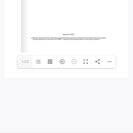
Напутствие
Международная программа АССА
Проживание и общежития
Кампус-тур
International studying
METU Courses
1/20
ОБРАЗОВАТЕЛЬНЫЕ ПРОГРАММЫ
Колледж
Бакалавриат
Магистратура
Докторантура
Второе высшее
Очное с применением дистанционных технологий