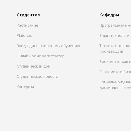
Студентам
Кафедры
Расписание
Программная ин
Platonus
Smart технологи
Вход к дистанционному обучению
Техника и техно
производств
Онлайн офис-регистратор
Биохимическая 
Студенческий дом
Экономика и биз
Студенческие новости
Социально-гума
Конкурсы
дисциплины и м