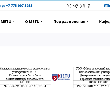
тр:
+7 775 007 5055
в METU
О METU
Подразделения
Кафе
ЕРЕСНОЕ
ОБРАЗОВАТЕЛЬНЫЕ
ПРОГРАММЫ
ствие
Колледж
народная программа АССА
Бакалавриат
вание и общежития
Магистратура
с-тур
Докторантура
ational studying
Второе высшее
Courses
Очное с применением
дистанционных технологий