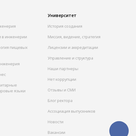
Университет
женерия
История создания
и в инженерии
Миссия, видение, стратегия
логия пищевых
Лицензии и аккредитации
Управление и структура
инженерия
Наши партнеры
нес
Нет коррупции
нитарные
Отзывы и СМИ
ировые языки
Блог ректора
Ассоциация выпускников
Новости
Вакансии