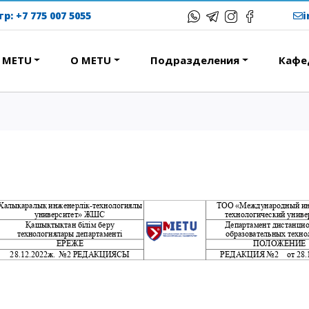
тр:
+7 775 007 5055
в METU
О METU
Подразделения
Кафе
ЕРЕСНОЕ
ОБРАЗОВАТЕЛЬНЫЕ
ПРОГРАММЫ
ствие
Колледж
народная программа АССА
Бакалавриат
вание и общежития
Магистратура
с-тур
Докторантура
ational studying
Второе высшее
Courses
Очное с применением
дистанционных технологий