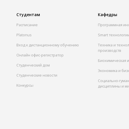
Студентам
Кафедры
Расписание
Программная ин
Platonus
Smart технологи
Вход к дистанционному обучению
Техника и техно
производств
Онлайн офис-регистратор
Биохимическая 
Студенческий дом
Экономика и биз
Студенческие новости
Социально-гума
Конкурсы
дисциплины и м