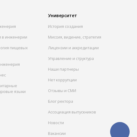
Университет
женерия
История создания
и в инженерии
Миссия, видение, стратегия
логия пищевых
Лицензии и аккредитации
Управление и структура
инженерия
Наши партнеры
нес
Нет коррупции
нитарные
Отзывы и СМИ
ировые языки
Блог ректора
Ассоциация выпускников
Новости
Вакансии