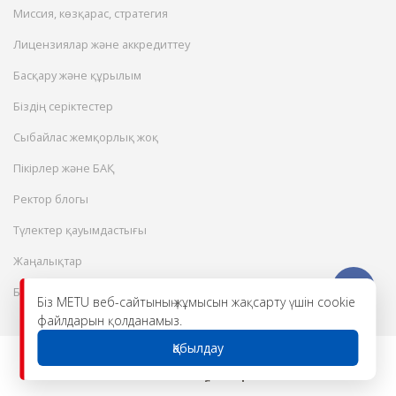
Миссия, көзқарас, стратегия
Лицензиялар және аккредиттеу
Басқару және құрылым
Біздің серіктестер
Сыбайлас жемқорлық жоқ
Пікірлер және БАҚ
Ректор блогы
Түлектер қауымдастығы
Жаңалықтар
Бос жұмыс орындары
Біз METU веб-сайтының жұмысын жақсарту үшін cookie
файлдарын қолданамыз.
Қабылдау
© 2026 Халықаралық инженерлік-
технологиялық университет