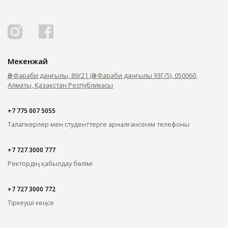
Мекенжай
Әл-Фараби даңғылы, 89/21 (Әл-Фараби даңғылы 93Г/5), 050060,
Алматы, Қазақстан Республикасы
+7 775 007 5055
Талапкерлер мен студенттерге арналған
сенім телефоны
+7 727 3000 777
Ректордің қабылдау бөлімі
+7 727 3000 772
Тіркеуші кеңсе