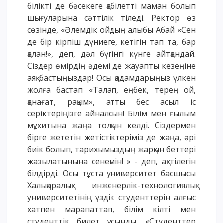
білікті де бәсекеге қабілетті маман болып
шығуларына сәттілік тіледі. Ректор өз
сөзінде, «Әлемдік ойдың алыбы Абай «Сен
де бір кірпіш дүниеге, кетігін тап та, бар
қалан!», деп, дәл бүгінгі күнге айтқандай.
Сіздер өмірдің әдемі де жауапты кезеңіне
аяқ бастыңыздар! Осы қадамдарыңыз үлкен
жолға бастап «Талап, еңбек, терең ой,
қанағат, рақым», атты бес асыл іс
серіктеріңізге айналсын! Білім мен ғылым
мұхитына жаңа толқын келді. Сіздермен
бірге жететін жетістіктеріміз де жаңа, әрі
биік болып, тарихымыздың жарқын беттері
жазылатынына сенемін! » - деп, ақ тілегін
білдірді. Осы тұста университет басшысы
Халықаралық инженерлік-технологиялық
университетінің үздік студенттерін алғыс
хатпен марапаттап, білім кілті мен
студенттік билет ұсынды. «Студенттер