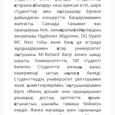
қатарына қабылдау» кеші ерекше өтіп, шара
студенттер мен оқытушылар бірлесе
дайындаған концерттік бағдарламамен
жалғасты. Сахнада танымал жас
орындаушы Asik, халықаралық байқаулардың
жеңімпазы Нұрболат Абдуллин, DG Slyash
MC Nico тобы және басқа да эстрада
жұлдыздарымен қатар университет
оқытушысы Mr.Richard Banji әннен шашу
шашты. Университеттің 100 студенті
билеген Студенттік алғашқы вальс
көрерменді ыстық ықыласқа бөледі.
Студенттердің университет ректорымен
және қызметкерлерімен, оқытушыларымен
бірге «Менің досым» әнін орындауынан
ұжымдық, достық, әріптестік қарым-
қатынастың шынайы тамаша бейнесін
көрдік. Жанға жағымды әуен сарынында