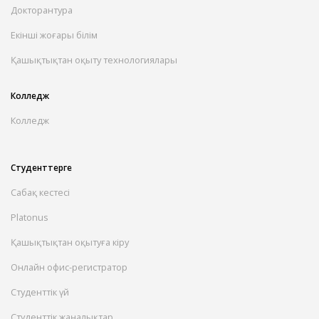
Докторантура
Екінші жоғары білім
Қашықтықтан оқыту технологиялары
Колледж
Колледж
Студенттерге
Сабақ кестесі
Platonus
Қашықтықтан оқытуға кіру
Онлайн офис-регистратор
Студенттік үй
Студенттік жаңалықтар