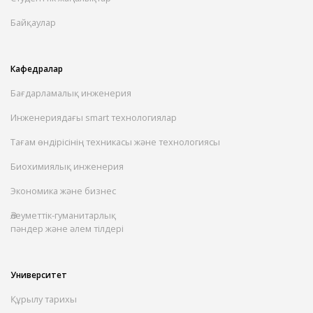
Байқаулар
Кафедралар
Бағдарламалық инженерия
Инженериядағы smart технологиялар
Тағам өндірісінің техникасы және технологиясы
Биохимиялық инженерия
Экономика және бизнес
Әлеуметтік-гуманитарлық
пәндер және әлем тілдері
Университет
Құрылу тарихы