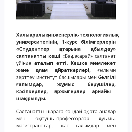
Үндеу сөздері
АССА халықаралық бағдарламасы
Жатақхана және тұрғылықты мекен
Кампусқа саяхат
Халықаралық
инженерлік-технологиялық
университет
інің
1-курс білімгерлерін
International studying
«
Студенттер қатарына қабылдау
»
METU Courses
салтанатты кеші
«Бақшасарай» салтанат
үйінде
аталып
өтті. Кешке мемлекет
БІЛІМ БЕРУ БАҒДАРЛАМАЛАРЫ
және қоғам қайраткерлері,
ғылыми
зерттеу институт басшылары мен
белгілі
Колледж
ғалымдар,
жұмыс берушілер,
Бакалавриат
кәсіпкерлер, қаржыгерлер арнайы
Магистратура
шақырылды.
Докторантура
Салтанатты шараға сондай-ақ, ата-аналар
Екінші жоғары білім
мен оқытушы-профессорлар қауымы,
Қашықтықтан оқыту технологиялары
магистранттар, жас ғалымдар мен