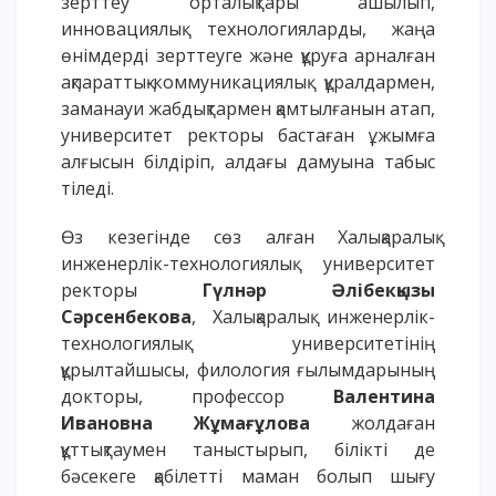
зерттеу орталықтары ашылып,
инновациялық технологияларды, жаңа
өнімдерді зерттеуге және құруға арналған
ақпараттық-коммуникациялық құралдармен,
заманауи жабдықтармен қамтылғанын атап,
университет ректоры бастаған ұжымға
алғысын білдіріп, алдағы дамуына табыс
тіледі.
Өз кезегінде сөз алған Халықаралық
инженерлік-технологиялық университет
ректоры
Гүлнәр Әлібекқызы
Сәрсенбекова
, Халықаралық инженерлік-
технологиялық университетінің
құрылтайшысы, филология ғылымдарының
докторы, профессор
Валентина
Ивановна Жұмағұлова
жолдаған
құттықтаумен таныстырып, білікті де
бәсекеге қабілетті маман болып шығу