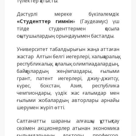
түлектер қатысты.
ОҚУ АҚЫСЫН ТӨЛЕУ
Дәстүрлі мереке бүкіләлемдік
«
Студенттер
гимнін
» (Гаудеамус) үш
тілде студенттермен қосыла
оқытушылардың орындауымен басталды.
Университет табалдырығын жаңа аттаған
жастар Алтын белгі иегерлері, халықаралық,
республикалық, қалалық олимпиадалардың,
байқаулардың жеңімпаздары, ғылыми
грант, патент иегерлері, джиу-джитсу,
күрес, бокстан, Азия, республика
чемпиондары, үздік жас ғалымдар мен
ғылыми жобалардың авторлары арнайы
шерумен жүріп өтті.
Салтанатты шараны алғашқы құттықтау
сөзімен акционерлер атынан экономика
ғылымдарының докторы, профессор,