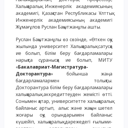
Халықаралық Инженерлік академиясының
академигі, Қазақстан Республикасы Ұлттық
Инженерлік академиясының академигі
Жұмағұлов Руслан Бақытжанұлы ашты.
Руслан Бақытжанұлы өз сөзінде, «Өткен оқу
жылында университет Халықаралық сатусқа
ие болып, білім беру бағдарламалары
нарықта сұранысқа ие болып, МИТУ
«
Бакалавриат-Магистратура-
Докторантура
» бойынша жаңа
бағдарламалармен толықты.
Докторантура білім беру бағдарламалары
халықаралық аккредиттеуден жемісті өтті.
Сонымен қатар, университетте халықаралық
байланыс артып, алыс және жақын шетел
жоғары оқу орындарымен байланыс
күшейіп, халықаралық дәрежедегі ғылыми-