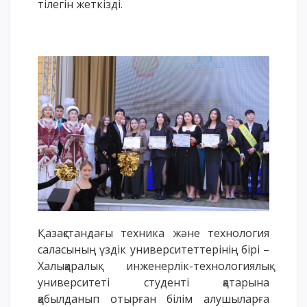
тілегін жеткізді.
Қазақстандағы техника және технология
саласының үздік университеттерінің бірі –
Халықаралық инженерлік-технологиялық
университеті студенті қатарына
қабылданып отырған білім алушыларға