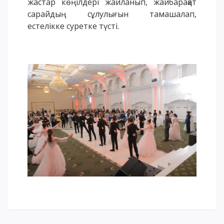
жастар көңілдері жайланып, жайбарақат
сарайдың сұлулығын тамашалап,
естелікке суретке түсті.