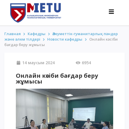
Главная
Кафедры
Әлеуметтік-гуманитарлық пәндер
және әлем тілдері
Новости кафедры
Онлайн кәсіби
бағдар беру жұмысы
ТАЛАПКЕРЛЕР
Оқуға түсу сценарийлері-2026
14 маусым 2024
6954
Барлығы қабылдау туралы
Онлайн кәсіби бағдар беру
Гранттар
жұмысы
АнтиОлимпиада
Оқу ақысы
Жеңілдіктер
50 баллдан төмен / ҰБТ-сыз
ҚЫЗЫҚТЫ