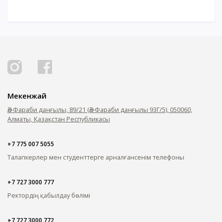
Мекенжай
Әл-Фараби даңғылы, 89/21 (Әл-Фараби даңғылы 93Г/5), 050060,
Алматы, Қазақстан Республикасы
+7 775 007 5055
Талапкерлер мен студенттерге арналған
сенім телефоны
+7 727 3000 777
Ректордің қабылдау бөлімі
+7 727 3000 772