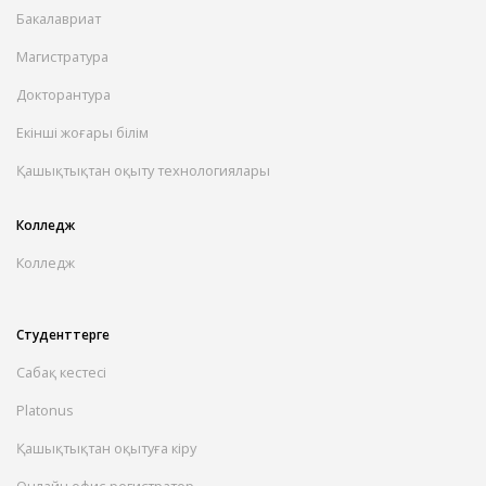
Бакалавриат
Магистратура
Докторантура
Екінші жоғары білім
Қашықтықтан оқыту технологиялары
Колледж
Колледж
Студенттерге
Сабақ кестесі
Platonus
Қашықтықтан оқытуға кіру
Онлайн офис-регистратор