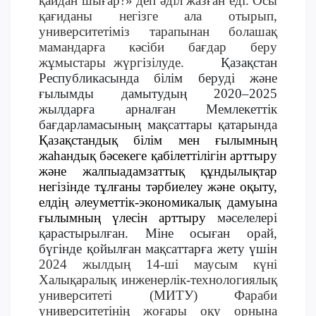
қайдан шығар?» деп әділ жазған еді. Осы
ОҚУ АҚЫСЫН ТӨЛЕУ
қағиданы негізге ала отырып,
университетіміз тарапынан болашақ
мамандарға кәсіби бағдар беру
жұмыстары жүргізілуде.
Қазақстан
Республикасында білім беруді және
ғылымды дамытудың 2020–2025
жылдарға арналған Мемлекеттік
бағдарламасының мақсаттары қатарында
Қазақстандық білім мен ғылымның
жаһандық бәсекеге қабілеттілігін арттыру
және жалпыадамзаттық құндылықтар
негізінде тұлғаны тәрбиелеу және оқыту,
елдің әлеуметтік-экономикалық дамуына
ғылымның үлесін арттыру
мәселелері
қарастырылған. Міне осыған орай,
бүгінде қойылған мақсаттарға жету үшін
2024 жылдың 14-ші маусым күні
Халықаралық инженерлік-технологиялық
университеті (МИТУ) Фараби
университетінің жоғары оқу орнына