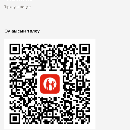
Тіркеуші кеңсе
Оқу ақысын төлеу