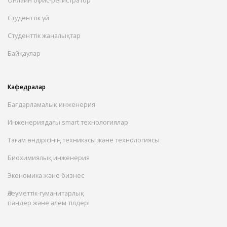
Студенттік үй
Студенттік жаңалықтар
Байқаулар
Кафедралар
Бағдарламалық инженерия
Инженериядағы smart технологиялар
Тағам өндірісінің техникасы және технологиясы
Биохимиялық инженерия
Экономика және бизнес
Әлеуметтік-гуманитарлық
пәндер және әлем тілдері