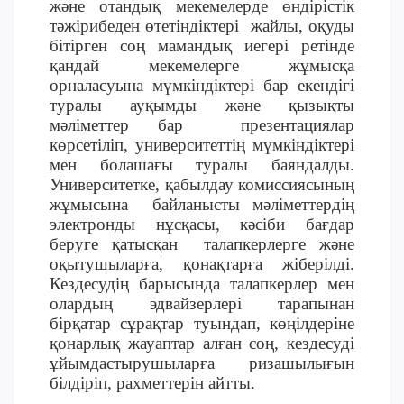
және отандық мекемелерде өндірістік
тәжірибеден өтетіндіктері жайлы, оқуды
бітірген соң мамандық иегері ретінде
қандай мекемелерге жұмысқа
орналасуына мүмкіндіктері бар екендігі
туралы ауқымды және қызықты
мәліметтер бар презентациялар
көрсетіліп, университеттің мүмкіндіктері
мен болашағы туралы баяндалды.
Университетке, қабылдау комиссиясының
жұмысына байланысты мәліметтердің
электронды нұсқасы, кәсіби бағдар
беруге қатысқан талапкерлерге және
оқытушыларға, қонақтарға жіберілді.
Кездесудің барысында талапкерлер мен
олардың эдвайзерлері тарапынан
бірқатар сұрақтар туындап, көңілдеріне
қонарлық жауаптар алған соң, кездесуді
ұйымдастырушыларға ризашылығын
білдіріп, рахметтерін айтты.