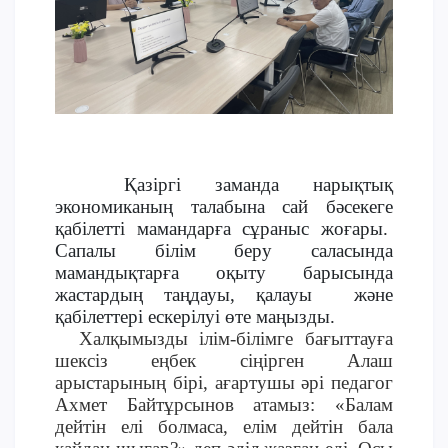
Үндеу сөздері
АССА халықаралық бағдарламасы
Жатақхана және тұрғылықты мекен
Кампусқа саяхат
International studying
METU Courses
Қазіргі заманда нарықтық
экономиканың талабына сай бәсекеге
қабілетті мамандарға сұраныс жоғары.
БІЛІМ БЕРУ БАҒДАРЛАМАЛАРЫ
Сапалы білім беру саласында
мамандықтарға оқыту барысында
Колледж
жастардың таңдауы, қалауы және
Бакалавриат
қабілеттері ескерілуі өте маңызды.
Магистратура
Халқымызды ілім-білімге бағыттауға
Докторантура
шексіз еңбек сіңірген Алаш
арыстарының бірі, ағартушы әрі педагог
Екінші жоғары білім
Ахмет Байтұрсынов атамыз: «Балам
Қашықтықтан оқыту технологиялары
дейтін елі болмаса, елім дейтін бала