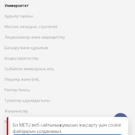
Университет
Құрылу тарихы
Миссия, көзқарас, стратегия
Лицензиялар және аккредиттеу
Басқару және құрылым
Біздің серіктестер
Сыбайлас жемқорлық жоқ
Пікірлер және БАҚ
Ректор блогы
Түлектер қауымдастығы
Жаңалықтар
Бос жұмыс орындары
Біз METU веб-сайтының жұмысын жақсарту үшін cookie
файлдарын қолданамыз.