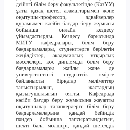
дейінгі білім беру факультетінде (КазҰУ)
ұлты қазақ шетел азаматтарымен және
оқытушы-профессор, эдвайзерлер
құрамымен кәсіби бағдар беру жұмысы
бойынша онлайн кездесу
ұйымдастырды. Кездесу барысында
МИТУ кафедралары, білім беру
бағдарламалары, студенттерге берілетін
жеңілдіктер, академиялық ұтқырлық
мәселелері,
қос дипломды білім беру
бағдарламалары
жайлы және де
университеттегі студенттік өмірге
байланысты бірқатар мәліметтер
таныстырылып, жастардың
қызығушылығын оятты. Кафедрада
кәсіби бағдар беру жұмысына жауапты
оқытушылар талапкерлерге білім беру
бағдарламаларына қандай бейіндік
пәндер бойынша тапсыратындығын,
шекті балл мөлшері, қандай шетелдік