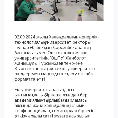
Үндеу сөздері
АССА халықаралық бағдарламасы
Жатақхана және тұрғылықты мекен
Кампусқа саяхат
02.09.2024 жылы Халықаралық инженерлік-
International studying
технологиялық университет ректоры
METU Courses
Гүлнар Әлібекқызы Сәрсенбекованың
басшылығымен Ош технологиялық
университетінің (ОшТУ) Жанболот
БІЛІМ БЕРУ БАҒДАРЛАМАЛАРЫ
Жанышұлы Тұрсынбаевпен және
Қырғызстанның жетекші университеті
Колледж
өкілдерімен маңызды кездесу онлайн
форматта өтті.
Бакалавриат
Магистратура
Екі университет арасындағы
Докторантура
ынтымақтастық бірнеше жылдан бері
академиялық ұтқырлық бағдарламасы
Екінші жоғары білім
аясында және халықаралық ғылыми
Қашықтықтан оқыту технологиялары
конференциялар, семинарлар бірлесіп
өткізу арқылы сәтті жүзеге асырылып