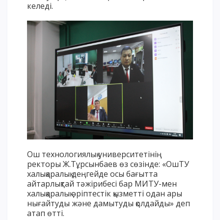
келеді.
ОҚУ АҚЫСЫН ТӨЛЕУ
Ош технологиялық университетінің
ректоры Ж.Тұрсынбаев өз сөзінде: «ОшТУ
халықаралық деңгейде осы бағытта
айтарлықтай тәжірибесі бар МИТУ-мен
халықаралық әріптестік қызметті одан ары
нығайтуды және дамытуды қолдайды» деп
атап өтті.