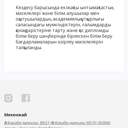
Кездесу барысында екіжақты ынтымақтастық
мәселелері және білім алушылар мен
оқытушылардың академиялық ұтқырлығы
саласындағы мүмкіндіктерін, ғалымдарды
қонақ дәрістеріне тарту және қос дипломды
білім беру шеңберінде бірлескен білім беру
бағдарламаларын әзірлеу мәселелерін
талқыланды.
Мекенжай
Әл-Фараби даңғылы, 89/21 (Әл-Фараби даңғылы 93Г/5), 050060,
Алматы, Қазақстан Республикасы