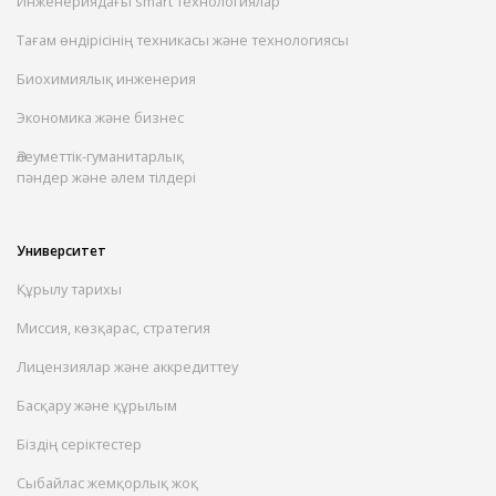
Инженериядағы smart технологиялар
Тағам өндірісінің техникасы және технологиясы
Биохимиялық инженерия
Экономика және бизнес
Әлеуметтік-гуманитарлық
пәндер және әлем тілдері
Университет
Құрылу тарихы
Миссия, көзқарас, стратегия
Лицензиялар және аккредиттеу
Басқару және құрылым
Біздің серіктестер
Сыбайлас жемқорлық жоқ