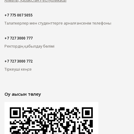
+7 775 007 5055
Талапкерлер мен студенттерге арналған
сенім телефоны
+7 727 3000 777
Ректордің қабылдау бөлімі
+7 727 3000 772
Тіркеуші кеңсе
Оқу ақысын төлеу