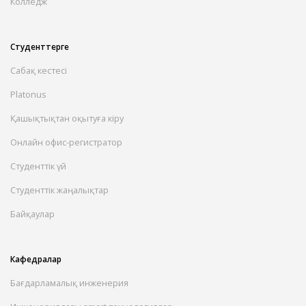
Колледж
Студенттерге
Сабақ кестесі
Platonus
Қашықтықтан оқытуға кіру
Онлайн офис-регистратор
Студенттік үй
Студенттік жаңалықтар
Байқаулар
Кафедралар
Бағдарламалық инженерия