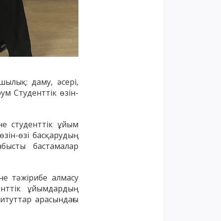
шылық: даму,
әсер
i
,
м Студенттік өзін-
не студенттік ұйым
өзін-өзі басқарудың
абысты бастамалар
не тәжірибе алмасу
енттік ұйымдардың
титуттар арасындағы