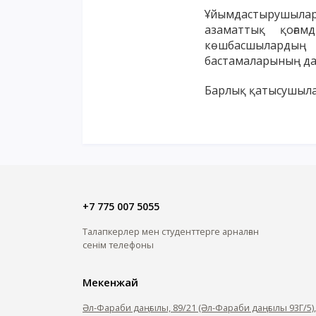
Ұйымдастырушылар
азаматтық қоғам
көшбасшылардың 
бастамаларының да
Барлық қатысушыларғ
+7 775 007 5055
Талапкерлер мен студенттерге арналған
сенім телефоны
Мекенжай
Әл-Фараби даңғылы, 89/21 (Әл-Фараби даңғылы 93Г/5)