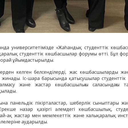
анда университетімізде «Жаһандық студенттік көшбас
аралық студенттік көшбасшылар форумы өтті. Бұл фору
а орай ұйымдастырылды.
ерден келген белсенділерді, жас көшбасшыларды жә
ға жинады. Іс-шара барысында қатысушылар студенттік 
алмасу және жастар көшбасшылығы саласындағы т
қылады.
ына панельдік пікірталастар, шеберлік сыныптары жә
. Ерекше назар қазіргі әлемдегі көшбасшылық, студ
ндай-ақ жастар мен мемлекеттік және халықаралық инс
елелеріне аударылды.