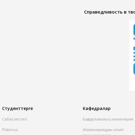
Справедливость в тво
Студенттерге
Кафедралар
Сабақ кестесі
Бағдарламалық инженерия
Platonus
Инженериядағы smart