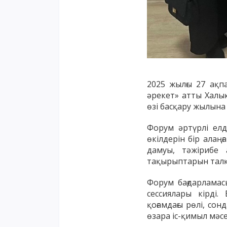
2025 жылғы 27 ақп
әрекет»
атты Халық
өзі басқару жылын
Форум әртүрлі елд
өкілдерін бір алаң
дамуы, тәжірибе 
тақырыптарын тал
Форум бағдарламас
сессиялары кірді
қоғамдағы рөлі, со
өзара іс-қимыл мәс