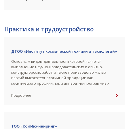
Практика и трудоустройство
ДТОО «Институт космической техники и технологий»
Основным видом деятельности которой является
выполнение научно-исследовательских и опытно-
конструкторских работ, а также производство малых
партий высокотехнологичной продукции как
космического профиля, так и аппаратно-программных
комплексов для различных отраслей экономики
Республики Казахстан.
Подробнее
ТОО «КомИнжиниринг»