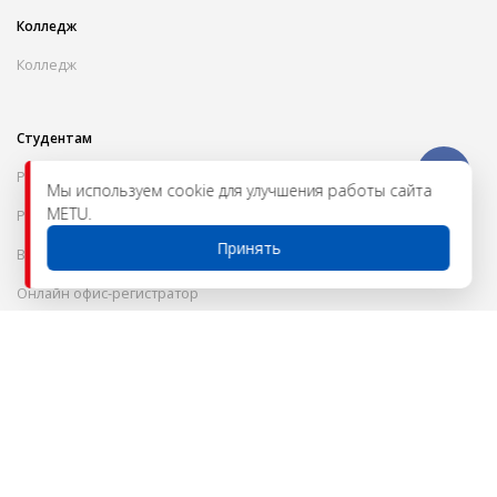
Колледж
Колледж
Студентам
Расписание
Мы используем cookie для улучшения работы сайта
METU.
Platonus
Принять
Вход к дистанционному обучению
Онлайн офис-регистратор
Студенческий дом
Студенческие новости
Конкурсы
Кафедры