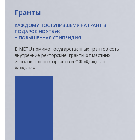
Напутствие
Гранты
Международная программа АССА
КАЖДОМУ ПОСТУПИВШЕМУ НА ГРАНТ В
Проживание и общежития
ПОДАРОК НОУТБУК
Кампус-тур
+ ПОВЫШЕННАЯ СТИПЕНДИЯ
International studying
В METU помимо государственных грантов есть
METU Courses
внутренние ректорские, гранты от местных
исполнительных органов и ОФ «Қазақстан
Халқына»
ОБРАЗОВАТЕЛЬНЫЕ ПРОГРАММЫ
Колледж
Бакалавриат
Магистратура
Докторантура
Второе высшее
Очное с применением дистанционных технологий