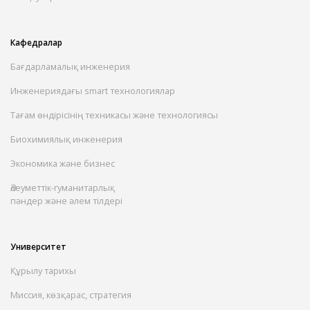
Кафедралар
Бағдарламалық инженерия
Инженериядағы smart технологиялар
Тағам өндірісінің техникасы және технологиясы
Биохимиялық инженерия
Экономика және бизнес
Әлеуметтік-гуманитарлық
пәндер және әлем тілдері
Университет
Құрылу тарихы
Миссия, көзқарас, стратегия