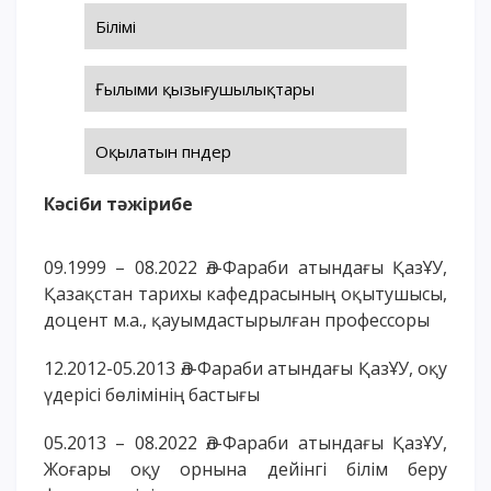
ОҚУ АҚЫСЫН ТӨЛЕУ
Білімі
Ғылыми қызығушылықтары
Оқылатын пәндер
Кәсіби тәжірибе
09.1999 – 08.2022 Әл-Фараби атындағы ҚазҰУ,
Қазақстан тарихы кафедрасының оқытушысы,
доцент м.а., қауымдастырылған профессоры
12.2012-05.2013 Әл-Фараби атындағы ҚазҰУ, оқу
үдерісі бөлімінің бастығы
05.2013 – 08.2022 Әл-Фараби атындағы ҚазҰУ,
Жоғары оқу орнына дейінгі білім беру