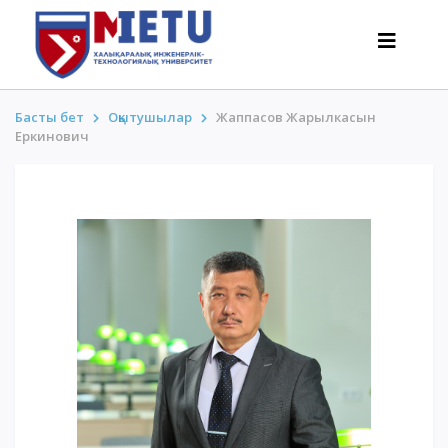
Басты бет
Оқытушылар
Жаппасов Жарылкасын
Еркинович
ТАЛАПКЕРЛЕР
Оқуға түсу сценарийлері-2026
Барлығы қабылдау туралы
Гранттар
АнтиОлимпиада
Оқу ақысы
Жеңілдіктер
50 баллдан төмен / ҰБТ-сыз
ҚЫЗЫҚТЫ