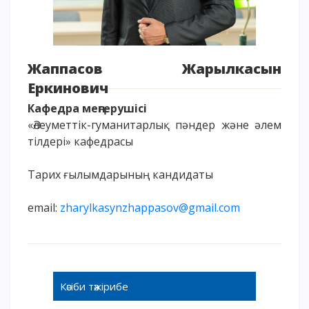
Үндеу сөздері
АССА халықаралық бағдарламасы
Жатақхана және тұрғылықты мекен
Жаппасов Жарылкасын
Кампусқа саяхат
Еркинович
International studying
Кафедра меңгерушісі
METU Courses
«Әлеуметтік-гуманитарлық пәндер және әлем
тілдері» кафедрасы
БІЛІМ БЕРУ БАҒДАРЛАМАЛАРЫ
Тарих ғылымдарының кандидаты
Колледж
email:
zharylkasynzhappasov@gmail.com
Бакалавриат
Магистратура
Докторантура
Екінші жоғары білім
Қашықтықтан оқыту технологиялары
Кәсіби тәжірибе