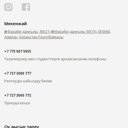
Мекенжай
Әл-Фараби даңғылы, 89/21 (Әл-Фараби даңғылы 93Г/5), 050060,
Алматы, Қазақстан Республикасы
+7 775 007 5055
Талапкерлер мен студенттерге арналған
сенім телефоны
+7 727 3000 777
Ректордің қабылдау бөлімі
+7 727 3000 772
Тіркеуші кеңсе
Оқу ақысын төлеу