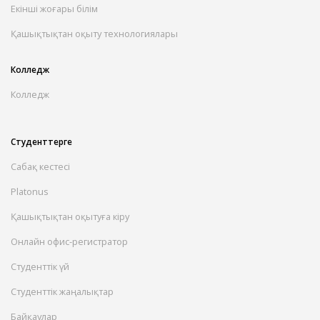
Екінші жоғары білім
Қашықтықтан оқыту технологиялары
Колледж
Колледж
Студенттерге
Сабақ кестесі
Platonus
Қашықтықтан оқытуға кіру
Онлайн офис-регистратор
Студенттік үй
Студенттік жаңалықтар
Байқаулар