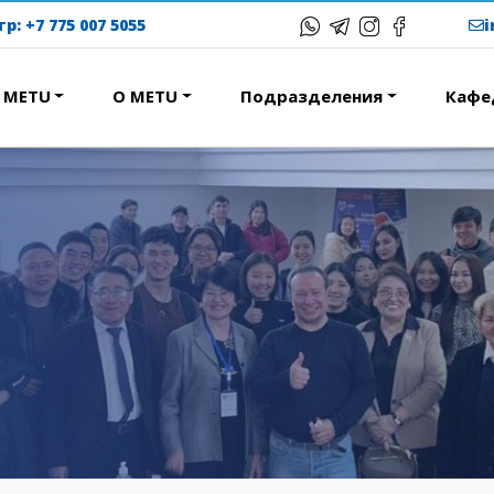
тр:
+7 775 007 5055
в METU
О METU
Подразделения
Кафе
ЕРЕСНОЕ
ОБРАЗОВАТЕЛЬНЫЕ
ПРОГРАММЫ
ствие
Колледж
народная программа АССА
Бакалавриат
вание и общежития
Магистратура
с-тур
Докторантура
ational studying
Второе высшее
Courses
Очное с применением
дистанционных технологий