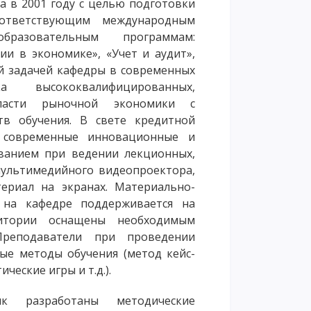
а в 2001 году с целью подготовки
оответствующим международным
азовательным программам:
и в экономике», «Учет и аудит»,
ой задачей кафедры в современных
 высококвалифицированных,
бласти рыночной экономики с
в обучения. В свете кредитной
я современные инновационные и
ванием при ведении лекционных,
мультимедийного видеопроектора,
ериал на экранах. Материально-
а на кафедре поддерживается на
дитории оснащены необходимым
 Преподаватели при проведении
ые методы обучения (метод кейс-
ческие игры и т.д.).
к разработаны методические