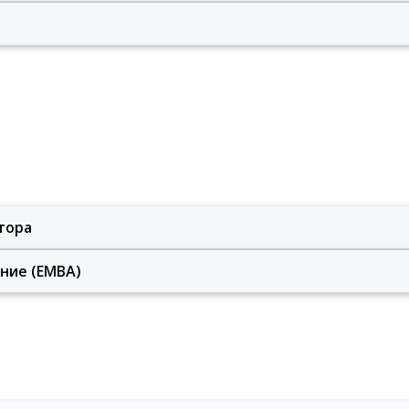
тора
ние (ЕМВА)