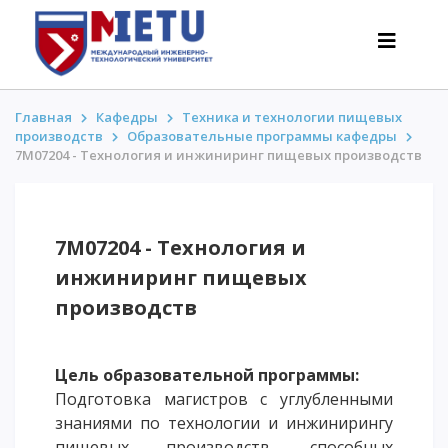
Главная
Кафедры
Техника и технологии пищевых
производств
Образовательные программы кафедры
7М07204 - Технология и инжиниринг пищевых производств
АБИТУРИЕНТАМ
Сценарии поступления-2026
Все о поступлении
7М07204 - Технология и
Гранты
инжиниринг пищевых
АнтиОлимпиада
производств
Стоимость обучения
Скидки и льготы
Цель образовательной программы:
Меньше 50 баллов/Без ЕНТ
Подготовка магистров с углубленными
знаниями по технологии и инжинирингу
ИНТЕРЕСНОЕ
пищевых производств, способных