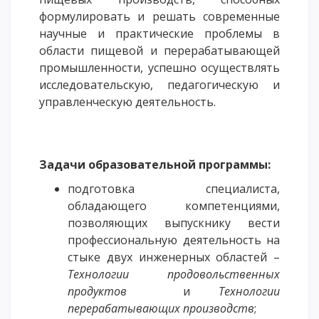
формулировать и решать современные
Напутствие
научные и практические проблемы в
Международная программа АССА
области пищевой и перерабатывающей
Проживание и общежития
промышленности, успешно осуществлять
Кампус-тур
исследовательскую, педагогическую и
управленческую деятельность.
International studying
METU Courses
ОБРАЗОВАТЕЛЬНЫЕ ПРОГРАММЫ
Задачи образовательной программы:
подготовка специалиста,
Колледж
обладающего компетенциями,
Бакалавриат
позволяющих выпускнику вести
Магистратура
профессиональную деятельность на
Докторантура
стыке двух инженерных областей –
Второе высшее
Технологии продовольственных
продуктов
и
Технологии
Очное с применением дистанционных технологий
перерабатывающих производств
;